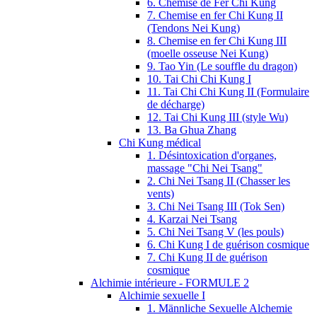
6. Chemise de Fer Chi Kung
7. Chemise en fer Chi Kung II
(Tendons Nei Kung)
8. Chemise en fer Chi Kung III
(moelle osseuse Nei Kung)
9. Tao Yin (Le souffle du dragon)
10. Tai Chi Chi Kung I
11. Tai Chi Chi Kung II (Formulaire
de décharge)
12. Tai Chi Kung III (style Wu)
13. Ba Ghua Zhang
Chi Kung médical
1. Désintoxication d'organes,
massage "Chi Nei Tsang"
2. Chi Nei Tsang II (Chasser les
vents)
3. Chi Nei Tsang III (Tok Sen)
4. Karzai Nei Tsang
5. Chi Nei Tsang V (les pouls)
6. Chi Kung I de guérison cosmique
7. Chi Kung II de guérison
cosmique
Alchimie intérieure - FORMULE 2
Alchimie sexuelle I
1. Männliche Sexuelle Alchemie