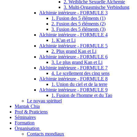
2. Weibliche Sexuelle Alchemie
3. Multi-Orgasmische Verbindung
Alchimie intérieure - FORMULE 3
1. Fusion des 5 éléments (1)
2. Fusion des 5 éléments (2)
3. Fusion des 5 éléments (3)
Alchimie intérieure - FORMULE 4
1. K'an et Li
Alchimie intérieure - FORMULE 5
2. Plus grand Kan et Li
Alchimie intérieure - FORMULE 6
3. Le plus grand Kan et Li
Alchimie intérieure - FORMULE 7
4. Le scellement des cinq sens
Alchimie intérieure - FORMULE 8
1. Union du ciel et de la terre
Alchimie intérieure - FORMULE 9
1. Fusion de l'homme et du Tao
Le noyau spirituel
Mantak Chia
Prof & Praticiens
Séminaires
Formation
Organisation
Contacts mondiaux