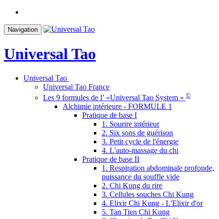
Navigation
Universal Tao
Universal Tao
Universal Tao France
©
Les 9 formules de l’ »Universal Tao System »
Alchimie intérieure - FORMULE 1
Pratique de base I
1. Sourire intérieur
2. Six sons de guérison
3. Petit cycle de l'énergie
4. L'auto-massage du chi
Pratique de base II
1. Respiration abdominale profonde,
puissance du souffle vide
2. Chi Kung du rire
3. Cellules souches Chi Kung
4. Elixir Chi Kung - L'Elixir d'or
5. Tan Tien Chi Kung