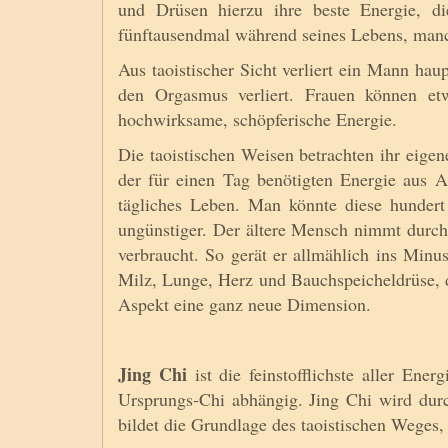
und Drüsen hierzu ihre beste Energie, die
fünftausendmal während seines Lebens, manch
Aus taoistischer Sicht verliert ein Mann ha
den Orgasmus verliert. Frauen können etw
hochwirksame, schöpferische Energie.
Die taoistischen Weisen betrachten ihr eige
der für einen Tag benötigten Energie aus 
tägliches Leben. Man könnte diese hunder
ungünstiger. Der ältere Mensch nimmt durch
verbraucht. So gerät er allmählich ins Minu
Milz, Lunge, Herz und Bauchspeicheldrüse,
Aspekt eine ganz neue Dimension.
Jing Chi
ist die feinstofflichste aller En
Ursprungs-Chi abhängig. Jing Chi wird du
bildet die Grundlage des taoistischen Weges,