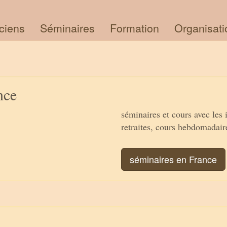
iciens
Séminaires
Formation
Organisati
nce
séminaires et cours avec les 
retraites, cours hebdomadair
séminaires en France