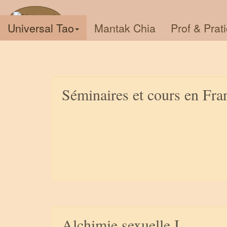
Universal Tao
Mantak Chia
Prof & Prat
Séminaires et cours en Fra
Alchimie sexuelle I