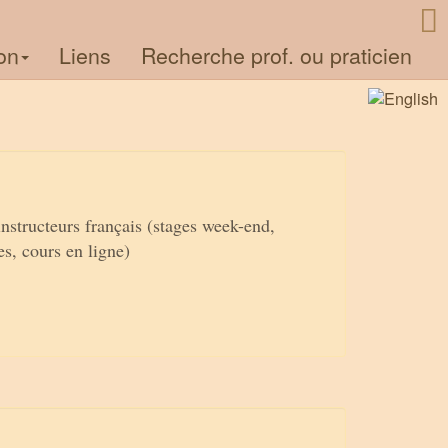
on
Liens
Recherche prof. ou praticien
instructeurs français (stages week-end,
es, cours en ligne)