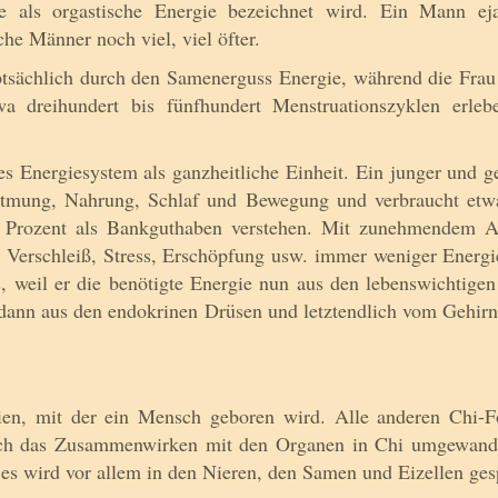
 als orgastische Energie bezeichnet wird. Ein Mann ejak
e Männer noch viel, viel öfter.
uptsächlich durch den Samenerguss Energie, während die Frau
a dreihundert bis fünfhundert Menstruationszyklen erleb
nes Energiesystem als ganzheitliche Einheit. Ein junger und 
Atmung, Nahrung, Schlaf und Bewegung und verbraucht etwa 
t Prozent als Bankguthaben verstehen. Mit zunehmendem Al
 Verschleiß, Stress, Erschöpfung usw. immer weniger Energi
s, weil er die benötigte Energie nun aus den lebenswichtig
 dann aus den endokrinen Drüsen und letztendlich vom Gehir
ergien, mit der ein Mensch geboren wird. Alle anderen Chi
rch das Zusam­men­wirken mit den Organen in Chi umgewand
 es wird vor allem in den Nieren, den Samen und Eizellen ges